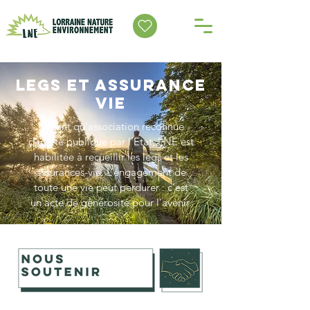
legs et assurance
vie
En tant qu’association reconnue
d’utilité publique par l’Etat, LNE est
habilitée à recueillir les legs et les
assurances-vie. L’engagement de
toute une vie peut perdurer : c’est
un acte de générosité pour l’avenir.