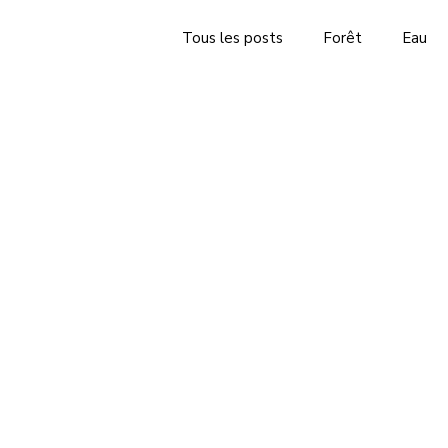
Tous les posts
Forêt
Eau
Lettre d'information
Veille 