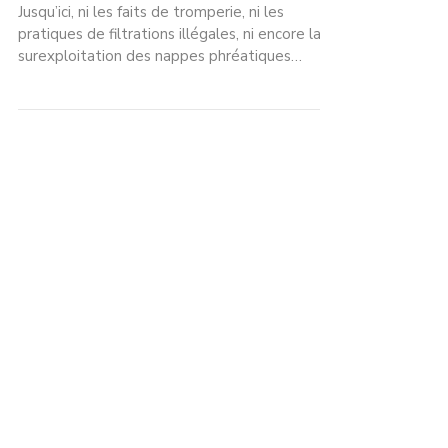
Retour sur un procès tant attendu
contre Nestlé Waters
Jusqu’ici, ni les faits de tromperie, ni les
pratiques de filtrations illégales, ni encore la
surexploitation des nappes phréatiques
n’avaient permis de traduire l’industriel devant
un tribunal. Ce procès, portant sur l’abandon
massif de décharges sauvages, était donc
particulièrement attendu par les parties
civiles. Rappel des faits La société Nestlé
Waters est accusée d’avoir stocké
illégalement 470 000 mètres cubes de
déchets à They-sous-Montfort, Saint-Ouen-
lès-Parey, Con