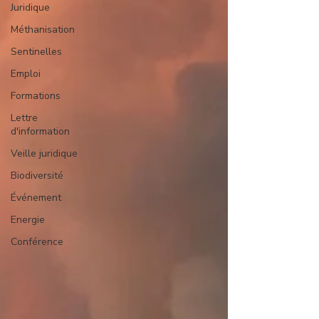
Juridique
Méthanisation
Sentinelles
Emploi
Formations
Lettre
d'information
Veille juridique
Biodiversité
Événement
Energie
Conférence