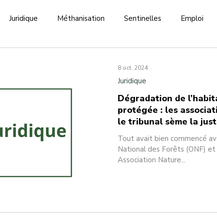
Juridique
Méthanisation
Sentinelles
Emploi
juridique
Biodiversité
Événement
Energie
Co
8 oct. 2024
Juridique
Dégradation de l’habit
protégée : les associat
le tribunal sème la just
Tout avait bien commencé avec
National des Forêts (ONF) et 
Association Nature...