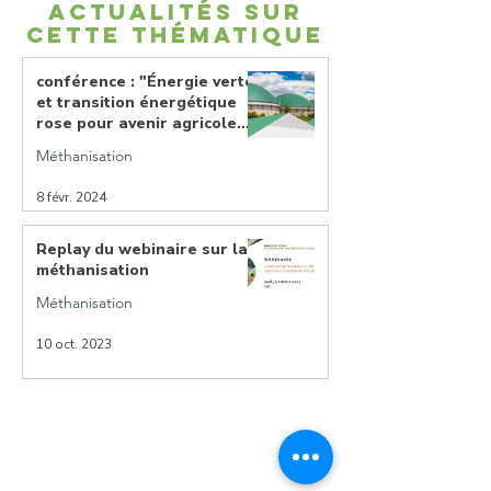
ACTUALITÉS SUR
CETTE THÉMATIQUE
conférence : "Énergie verte
et transition énergétique
rose pour avenir agricole
reluisant : la méthanisation
Méthanisation
manque t-elle de sobriété
?"
8 févr. 2024
Replay du webinaire sur la
méthanisation
Méthanisation
10 oct. 2023
Lorraine Nature Environnement
Cloître des Récollets - 1 Rue des Récollets
57000 Metz