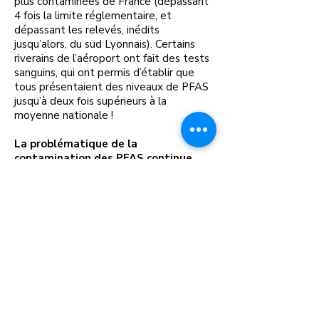
plus contaminées de France (dépassant
4 fois la limite réglementaire, et
dépassant les relevés, inédits
jusqu’alors, du sud Lyonnais). Certains
riverains de l’aéroport ont fait des tests
sanguins, qui ont permis d’établir que
tous présentaient des niveaux de PFAS
jusqu’à deux fois supérieurs à la
moyenne nationale !
La problématique de la
contamination des PFAS continue
d’émerger et les défis sont toujours
plus grands au fur et à mesure des
découvertes.
Vous pensez être victime ? Un fait que
vous souhaitez nous porter à
connaissance ?
Contactez-nous !
Mobilisez-vous et faites-vous entendre !
S’informer
: