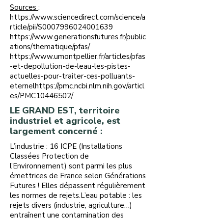
Sources
:
https://www.sciencedirect.com/science/a
rticle/pii/S0007996024001639
https://www.generationsfutures.fr/public
ations/thematique/pfas/
https://www.umontpellier.fr/articles/pfas
-et-depollution-de-leau-les-pistes-
actuelles-pour-traiter-ces-polluants-
eternelhttps://pmc.ncbi.nlm.nih.gov/articl
es/PMC10446502/
LE GRAND EST, territoire
industriel et agricole, est
largement concerné :
L’industrie : 16 ICPE (Installations
Classées Protection de
l’Environnement) sont parmi les plus
émettrices de France selon Générations
Futures ! Elles dépassent régulièrement
les normes de rejets.L’eau potable : les
rejets divers (industrie, agriculture…)
entraînent une contamination des